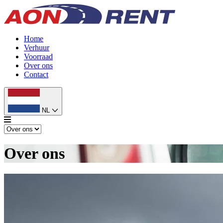
Home
Verhuur
Voorraad
Over ons
Contact
NL
Over ons